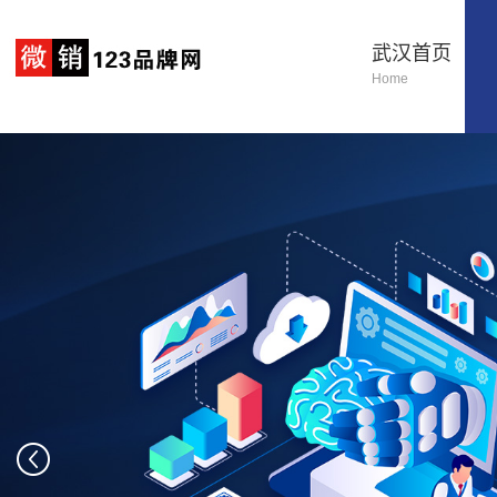
武汉首页
Home