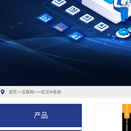
首页
互联网+
武汉AI系统
>>
>>
产品