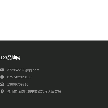
123品牌网
372952232@qq.com
0757-82323183
13809709710
佛山市禅城区朝安南路超发大厦首层