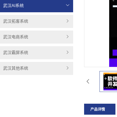
武汉AI系统
武汉拓客系统
武汉电商系统
武汉霸屏系统
武汉其他系统
产品详情