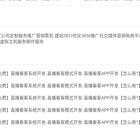
家公司定制服务推广营销策划 建站SEO优化SEM推广社交媒体营销电商平
虚拟主机服务邮件服务
免费】直播看客系统开发-直播看客模式开发-直播看客APP开发【怎么用?
免费】直播看客系统开发-直播看客模式开发-直播看客APP开发【怎么用?
免费】直播看客系统开发-直播看客模式开发-直播看客APP开发【怎么用?
免费】直播看客系统开发-直播看客模式开发-直播看客APP开发【怎么用?
免费】直播看客系统开发-直播看客模式开发-直播看客APP开发【怎么用?