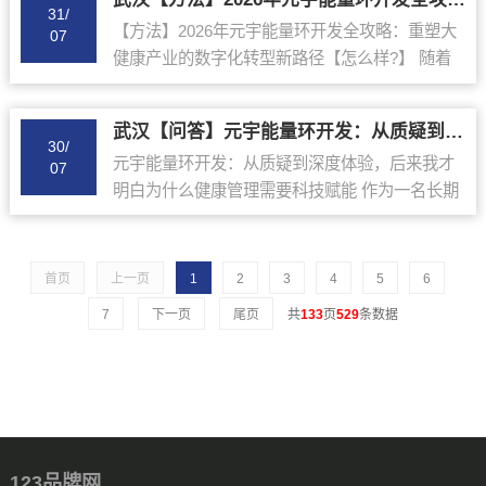
深入解...
31/
【方法】2026年元宇能量环开发全攻略：重塑大
07
健康产业的数字化转型新路径【怎么样?】 随着
2026年数字经济与大健康产业的深度融合，元宇
能量环开发已成为企业布局“科技+健康”赛道...
武汉【问答】元宇能量环开发：从质疑到深度体验，后来我才明白为什么健康管理需要科技赋能【真实感受】【什么意思?】
30/
元宇能量环开发：从质疑到深度体验，后来我才
07
明白为什么健康管理需要科技赋能 作为一名长期
在互联网行业摸爬滚打的“加班族”，我的生活状态
可以用三个词概括：久坐、熬夜、焦虑。大概三
个月...
首页
上一页
1
2
3
4
5
6
7
下一页
尾页
共
133
页
529
条数据
123品牌网